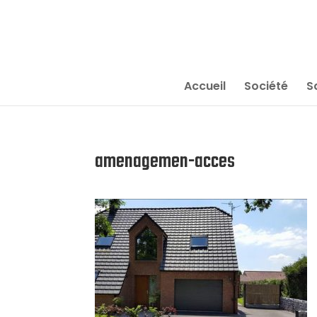
Accueil
Société
S
amenagemen-acces